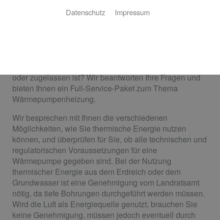
Koring & Meier GmbH: Ihr Partner für
Datenschutz
Impressum
nachhaltige Wärme
Ihnen fehlt eine nachhaltige Form der Heizung für
maximales Wohnglück? Sie sind sich nicht sicher, ob
eine Wärmepumpenheizung für Ihr Gebäude geeignet
oder zugelassen ist? Wir beantworten Ihre Fragen und
bieten Ihnen ein Full-Service-Paket zum Thema
Wärmepumpenheizung.
Wir besprechen mit Ihnen die verschiedenen
Möglichkeiten, wie Sie thermische Energie nutzen
können, und überprüfen für Sie, ob alle technischen und
regulatorischen Voraussetzungen für eine
Wärmepumpe gegeben sind. Bei der Nutzung
thermischer Energie aus dem Erdreich oder dem
Grundwasser ist eine Genehmigung vom Landratsamt
nötig, da tiefe Bohrungen durchgeführt werden müssen.
Wird die Luft als Energiequelle genutzt, brauchen Sie
keine Genehmigung, müssen jedoch eventuell durch